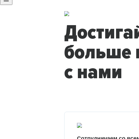
Достига
больше 
с нами
Сотрудничаем со все