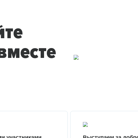
йте
вместе
ми участниками
Выступаем за добр