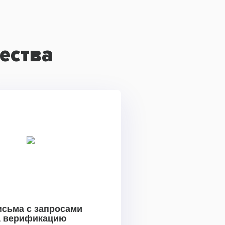
ества
исьма с запросами
а верификацию