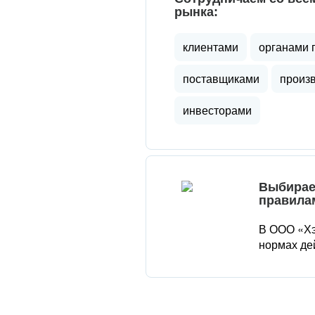
рынка:
клиентами
органами 
поставщиками
произ
инвесторами
Выбирае
правила
В ООО «Хэ
нормах де