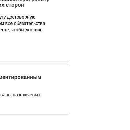
их сторон
угу достоверную
м все обязательства
сте, чтобы достичь
аментированным
ованы на ключевых