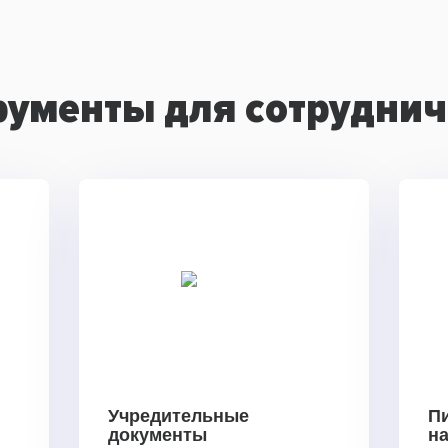
рументы для сотруднич
Учредительные
П
документы
н