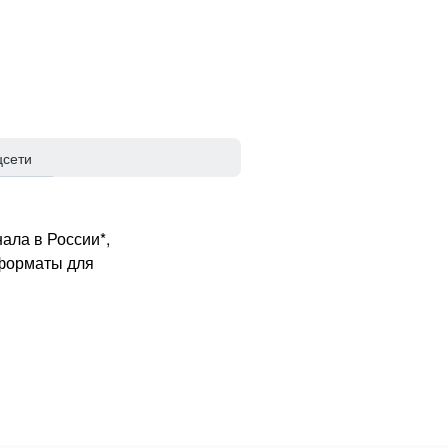
цсети
ала в России*,
 форматы для