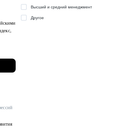
Высший и средний менеджмент
Другое
сийскими
ндекс,
вней —
вый
с
фессий
звития