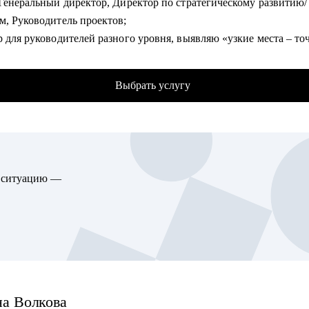
 Генеральный директор, Директор по стратегическому развитию/
чать экспертизу в growth-маркетинге и монетизации продуктов
м, Руководитель проектов;
оить процессы и вырастить самостоятельную команду
 для руководителей разного уровня, выявляю «узкие места – то
• Разобраться с планированием и снизить перегруз, когда зада
как в бизнесе, так и на карьерном пути;
тфолио более 2000+ отработанных резюме, 750+ собеседований, 
гу помочь:
Выбрать услугу
ьерных консультаций;
циалистам уровня junior / middle / senior
л в сегментах: IT и интеграторы, Retail, дистрибуция; автомоби
ающим руководителям
е сети, медцентры, розница и розничные сети, производство, б
ct менеджерам и владельцам продуктов
ор;
t менеджерам
аюсь управленческим и кадровым консалтингом;
ктовым и CRM маркетологам
ю ситуацию —
зовал более 40 крупных проектов по развитию компаний различ
то хочет перейти в IT из смежных сфер
й, разработке и внедрению новых продуктовые линеек,
кто готовит карьерный рывок — внутри компании или на новый 
дственных направлений;
опыт антикризисного управления, построения и улучшения бизн
ов, внедряю изменения с использованием лучших практик;
 лет собираю эффективные команды, строю системы мотивации
ую методику целеполагания для достижения бизнес-результатов
на
Волкова
ал мощную технологию общения с клиентами и построения парт