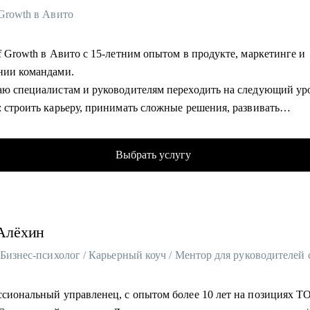
 Growth в Авито
f Growth в Авито с 15-летним опытом в продукте, маркетинге и
нии командами.
аю специалистам и руководителям переходить на следующий ур
 строить карьеру, принимать сложные решения, развивать
ятельные команды и системно расти.
ечами — Авито, МегаФон, Сбер, Открытие, десятки запусков,
Выбрать услугу
рмации команд, развитие руководителей и публичные выступле
ве и управлении.
р Авито и Women in Tech Russia.
Алёхин
омогу:
улировать карьерную цель и разработать стратегию ее достиже
ботать стратегию поиска работы и выхода на нужные компании
ть сильное, продающее резюме, портфолио и кейсы
ссиональный управленец, с опытом более 10 лет на позициях Т
ировать рост в текущей компании и подготовиться к ревью