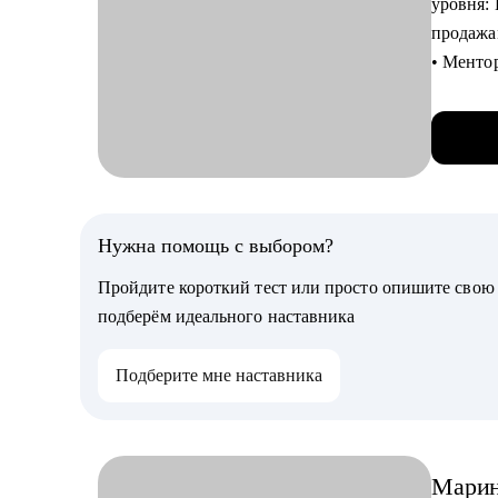
уровня:
• Прока
продажа
• Выстр
• Ментор
роста», 
• В пор
Кому мо
800 кар
• IT-спе
• Работа
• Начин
дилерски
• Produ
госсект
Нужна помощь с выбором?
• Projec
• Заним
• Проду
Пройдите короткий тест или просто опишите сво
• Реали
• Тем, к
подберём идеального наставника
отрасле
• Тем, 
произво
Подберите мне наставника
• Имею 
процесс
• Много
использ
Мари
• Откат