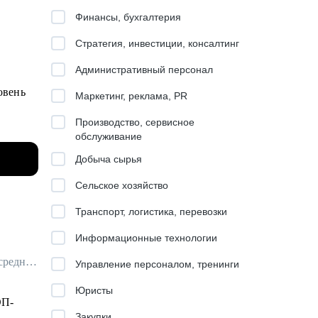
Финансы, бухгалтерия
Стратегия, инвестиции, консалтинг
Административный персонал
овень
Маркетинг, реклама, PR
Производство, сервисное
обслуживание
Добыча сырья
ния о
Сельское хозяйство
Транспорт, логистика, перевозки
Информационные технологии
ния
Трекер / Бизнес-психолог / Карьерный коуч / Ментор для руководителей среднего и высшего звена
Управление персоналом, тренинги
Юристы
ОП-
Закупки