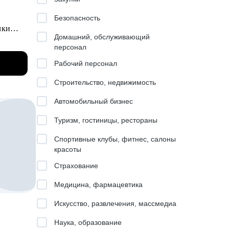
Безопасность
чки
ч очень много
Домашний, обслуживающий
персонал
более
Рабочий персонал
льные
Строительство, недвижимость
анки,
Автомобильный бизнес
Туризм, гостиницы, рестораны
ных
Спортивные клубы, фитнес, салоны
красоты
уровень
Страхование
ес-
Медицина, фармацевтика
 и
Искусство, развлечения, массмедиа
;
Наука, образование
нерских