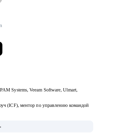
n
PAM Systems, Veeam Software, Ulmart,
оуч (ICF), ментор по управлению командой
едряла в компании на 60К+ человек на всех
ь
 формировала команды для активов