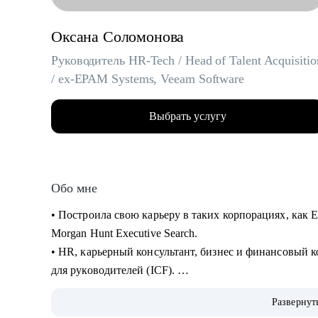
Оксана Соломонова
Руководитель HR-Tech / Head of Talent Acquisitio
/ ex-EPAM Systems, Veeam Software
Выбрать услугу
Обо мне
• Построила свою карьеру в таких корпорациях, как E
Morgan Hunt Executive Search.
• HR, карьерный консультант, бизнес и финансовый к
для руководителей (ICF).
• С нуля создавала HR программы и IT продукты и вн
Развернут
континентах, привлекала лучшие таланты в России и