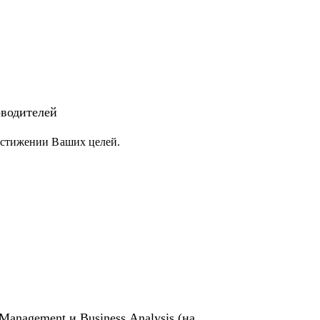
оводителей
остижении Ваших целей.
вропы, Ближнего Востока, США, Азии.
Management и Business Analysis (на