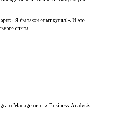
, Project Management, Program Management,
ы, Юриспруденция, Продажи, Маркетинг.
орят: «Я бы такой опыт купил!». И это
льного опыта.