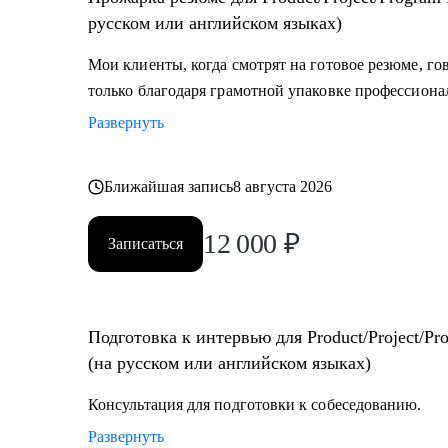
• IT-специалистам в направлениях Product Management
русском или английском языках)
Business Analysis.
• Другим специалистам в направлениях HR, Финанс
Мои клиенты, когда смотрят на готовое резюме, гов
только благодаря грамотной упаковке профессиона
Развернуть
Ближайшая запись
8 августа 2026
12 000
₽
Записаться
Подготовка к интервью для Product/Project/Program Management и Business Analysis
(на русском или английском языках)
Консультация для подготовки к собеседованию.
Развернуть