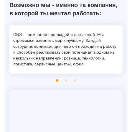
Возможно мы - именно та компания,
в которой ты мечтал работать:
те
DNS — компания про людей и для людей. Мы
DN
ода
стремимся изменить мир к лучшему. Каждый
ув
сотрудник понимает, для чего он приходит на работу
от
и способен реализовать свой потенциал в одном из
не
нескольких направлений: розница, технологии,
ма
логистика, сервисные центры, офис.
дл
то
ни