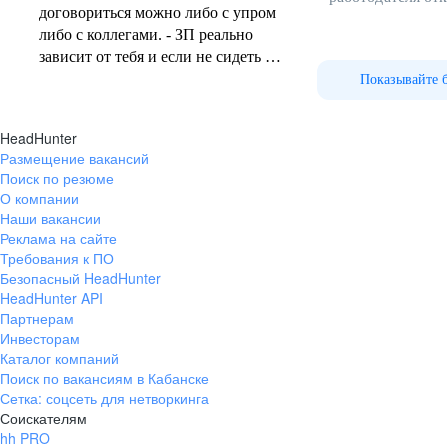
договориться можно либо с упром
Присоединяйся
либо с коллегами. - ЗП реально
зависит от тебя и если не сидеть на
Сильную команду единомышленников
причинном месте ровно, сделаешь
Показывайте 
себе деньгу. ЗП вовремя и бывают
различные бонусы. - Коллектив в
HeadHunter
основном нормальный,
Размещение вакансий
понимающий. Если сам не будешь
5 принципов DNS Сервис:
Поиск по резюме
портить отношения, то и
О компании
взаимовыручка и помощь и так
Наши вакансии
далее тут приветствуются (смотря
Реклама на сайте
какой филиал, на месте
Требования к ПО
Высокая квалификация и большой опыт в ремонте
Безопасный HeadHunter
разберёшься.) - По популярным
и диагностике
HeadHunter API
играм бывают турниры в
Не просто «дружный и молодой коллектив»,
Партнерам
свободное от работы время. Если
а профессионалов своего дела — опытных
Инвесторам
ЛУЧШЕМУ
наставников и компетентных руководителей, которые
играешь, то достаточно интересно.
Каталог компаний
готовы поддержать и прийти на помощь на твоем
Присоединяйся
Поиск по вакансиям в Кабанске
профессиональном пути
Сетка: соцсеть для нетворкинга
Соискателям
hh PRO