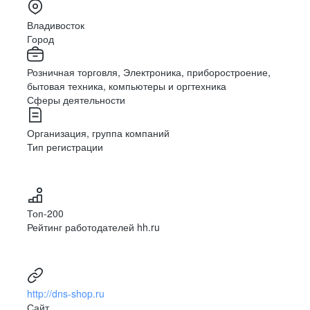
подразделений Группы
России
Владивосток
Компаний DNS
Присоединиться
Город
Мы стремимся не «просто писать на самом
Присоединиться
современном»; наша цель — грамотно использовать
Розничная торговля, Электроника, приборостроение,
современные языки, подходы и технологии для
бытовая техника, компьютеры и оргтехника
эффективного решения бизнес-задач
Сферы деятельности
30
+
20
Организация, группа компаний
городов присутствия
+
Присоединиться
Тип регистрации
лет опыта
4 700
+
220
+
сотрудников
Топ-200
Что мы делаем:
городов присутствия
Рейтинг работодателей hh.ru
420 000
+
2 300
+
²
м
площадей хранения
сотрудников
http://dns-shop.ru
Сайт
Все сайты и лендинги компании