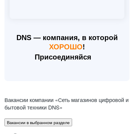
DNS — компания, в которой
ХОРОШО
!
Присоединяйся
Вакансии компании «Сеть магазинов цифровой и
DNS обладает единой сетью
ДНС Технологии — бизнес-
Для удобства наших
бытовой техники DNS»
распределительных центров,
направление холдинга для
покупателей открыта
обеспечивающей потребность
собственная сеть сервисных
создания и развития
Вакансии в выбранном разделе
информационных систем всех
центров по всей территории
в товаре для всей страны