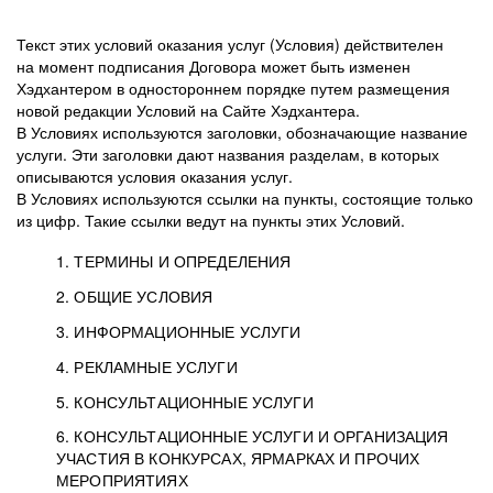
Текст этих условий оказания услуг (Условия) действителен
на момент подписания Договора может быть изменен
Хэдхантером в одностороннем порядке путем размещения
новой редакции Условий на Сайте Хэдхантера.
В Условиях используются заголовки, обозначающие название
услуги. Эти заголовки дают названия разделам, в которых
описываются условия оказания услуг.
В Условиях используются ссылки на пункты, состоящие только
из цифр. Такие ссылки ведут на пункты этих Условий.
1. ТЕРМИНЫ И ОПРЕДЕЛЕНИЯ
2. ОБЩИЕ УСЛОВИЯ
3. ИНФОРМАЦИОННЫЕ УСЛУГИ
1.1. Хэдхантер, или
Хэдхантер, ООО
4. РЕКЛАМНЫЕ УСЛУГИ
HeadHunter, или
«Хэдхантер», ИНН
2.1. Типы и статусы регистрации
5. КОНСУЛЬТАЦИОННЫЕ УСЛУГИ
Исполнитель
7718620740, адрес:
Типы регистрации
3.1. Предоставление доступа к базе данных
2.2. Активация услуг
6. КОНСУЛЬТАЦИОННЫЕ УСЛУГИ И ОРГАНИЗАЦИЯ
125047, г. Москва,
резюме с предложениями Соискателей
Описание и активация
УЧАСТИЯ В КОНКУРСАХ, ЯРМАРКАХ И ПРОЧИХ
2.1.1. Заказчику может быть присвоен один
4.0. Общие условия оказания рекламных услуг
внутригородская
о трудоустройстве с возможностью просмотра
МЕРОПРИЯТИЯХ
из Типов регистраций.
территория
4.0.1. Хэдхантер оказывает Заказчику услугу