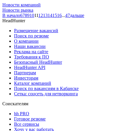
Новости компаний
Новости рынка
В начало
6
7
8
9
10
11
12
13
14
15
16
...
47
дальше
HeadHunter
Размещение вакансий
Поиск по резюме
О компании
Наши вакансии
Реклама на сайте
Требования к ПО
Безопасный HeadHunter
HeadHunter API
Партнерам
Инвесторам
Каталог компаний
Поиск по вакансиям в Кабанске
Сетка: соцсеть для нетворкинга
Соискателям
hh PRO
Готовое резюме
Все сервисы
Хочу у вас работать