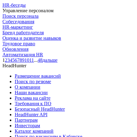
HR-беседы
Управление персоналом
Поиск персонала
Собеседования
HR-маркетинг
Бренд работодателя
Оценка и развитие навыков
Трудовое право
Обновления
Автоматизация HR
1
2
3
4
5
6
7
8
9
10
11
...
48
дальше
HeadHunter
Размещение вакансий
Поиск по резюме
О компании
Наши вакансии
Реклама на сайте
Требования к ПО
Безопасный HeadHunter
HeadHunter API
Партнерам
Инвесторам
Каталог компаний
Поиск по вакансиям в Кабанске