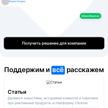
Борис Кашко
Юлия Изоитко
Александр Кулагин
Даниил Макаров
Екатерина Лазаренко
Юлия Изоитко
Получить решение для компании
Поддержим и
всё
расскажем
Статьи
Делимся новостями, историями клиентов и советами
про рекламные продукты и платформу Clickme