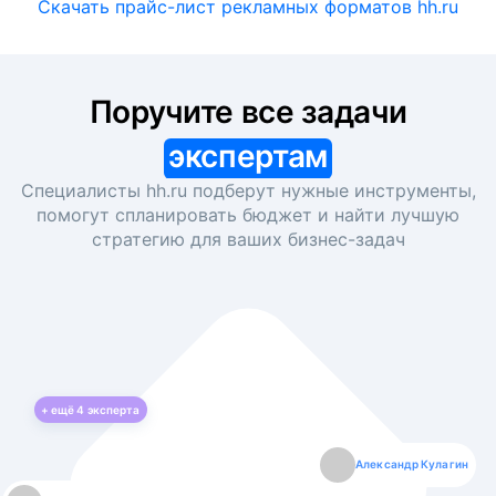
Скачать прайс-лист рекламных форматов hh.ru
Поручите все задачи
экспертам
Специалисты hh.ru подберут нужные инструменты,
помогут спланировать бюджет и найти лучшую
стратегию для ваших
бизнес-задач
+ ещё
4
эксперта
Екатерина Лазаренко
Александр Кулагин
Даниил Макаров
Борис Кашко
Юлия Изоитко