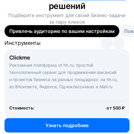
решений
Подберите инструмент для своей
бизнес-задачи
за пару кликов
Привлечь аудиторию по вашим настройкам
Пок
Инструменты
Инструменты
Инструменты
Виртуальный рекрутер
Clickme
Вакансия дня
Массовый подбор под ключ. Решите, сколько
Рекламная платформа от hh.ru: простой
Рекламный формат для вакансий на главной странице
кандидатов и когда вам нужно, и за дело возьмутся
технологичный сервис для продвижения вакансий
hh.ru. Увеличивает количество откликов
маркетологи, рекрутеры и проектные менеджеры
и проектов бизнеса на разных площадках: на hh.ru,
hh.ru с целым набором digital-инструментов
во ВКонтакте, Яндексе, Одноклассниках и Mail.ru
Стоимость:
от 200 000 ₽
Узнать подробнее
Стоимость:
от 500 ₽
Узнать подробнее
Узнать подробнее