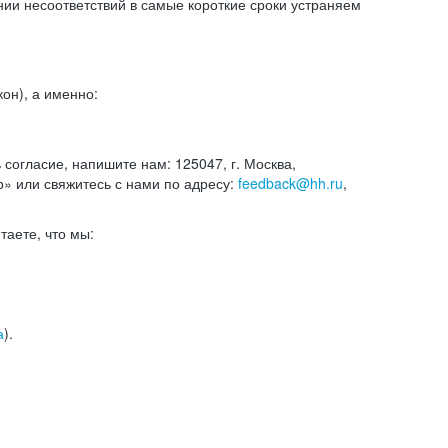
и несоответствий в самые короткие сроки устраняем
он), а именно:
ь согласие, напишите нам: 125047, г. Москва,
р» или свяжитесь с нами по адресу:
feedback@hh.ru
,
итаете, что мы:
а
).