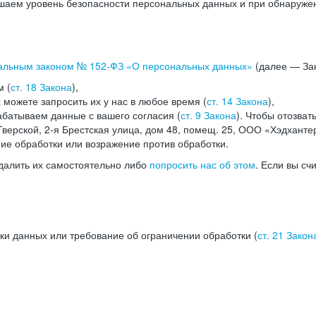
аем уровень безопасности персональных данных и при обнаружени
альным законом №
152-ФЗ
«О персональных данных»
(далее — Зак
м (
ст. 18 Закона
),
можете запросить их у нас в любое время (
ст. 14 Закона
),
абатываем данные с вашего согласия (
ст. 9 Закона
). Чтобы отозват
верской, 2-я Брестская улица, дом 48, помещ. 25, ООО «Хэдханте
ние обработки или возражение против обработки.
далить их самостоятельно либо
попросить нас об этом
. Если вы сч
ки данных или требование об ограничении обработки (
ст. 21 Закон