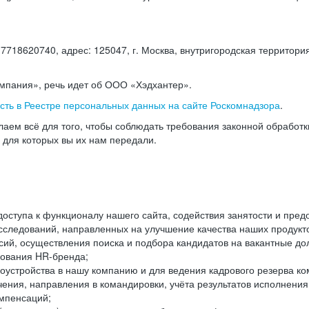
18620740, адрес: 125047, г. Москва, внутригородская территория
омпания», речь идет об ООО «Хэдхантер».
есть в Реестре персональных данных на сайте Роскомнадзора
.
аем всё для того, чтобы соблюдать требования законной обработ
, для которых вы их нам передали.
ступа к функционалу нашего сайта, содействия занятости и пред
следований, направленных на улучшение качества наших продуктов
ий, осуществления поиска и подбора кандидатов на вакантные дол
ования HR-бренда;
оустройства в нашу компанию и для ведения кадрового резерва ко
чения, направления в командировки, учёта результатов исполнени
омпенсаций;