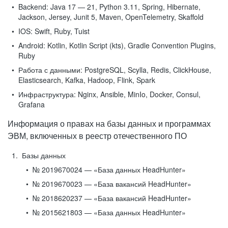
Backend:
Java 17 — 21, Python 3.11, Spring, Hibernate,
Jackson, Jersey, Junit 5, Maven, OpenTelemetry, Skaffold
IOS:
Swift, Ruby, Tuist
Android:
Kotlin, Kotlin Script (kts), Gradle Convention Plugins,
Ruby
Работа с данными:
PostgreSQL, Scylla, Redis, ClickHouse,
Elasticsearch, Kafka, Hadoop, Flink, Spark
Инфраструктура:
Nginx, Ansible, MinIo, Docker, Consul,
Grafana
Информация о правах на базы данных и программах
ЭВМ, включенных в реестр отечественного ПО
Базы данных
№ 2019670024 — «База данных HeadHunter»
№ 2019670023 — «База вакансий HeadHunter»
№ 2018620237 — «База вакансий HeadHunter»
№ 2015621803 — «База данных HeadHunter»