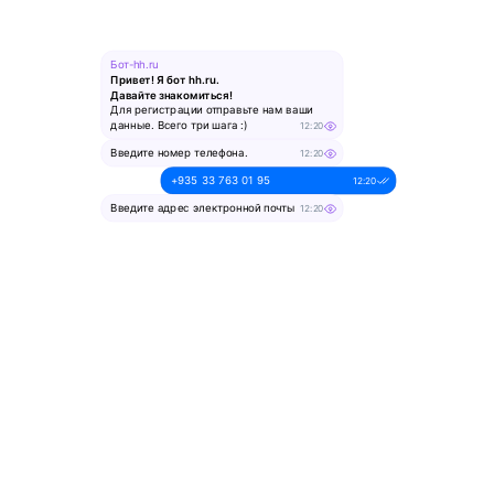
Бот-hh.ru
Привет! Я бот hh.ru.
Давайте знакомиться!
Для регистрации отправьте нам ваши
данные. Всего три шага :)
12:20
Введите номер телефона.
12:20
+935 33 763 01 95
12:20
Введите адрес электронной почты
12:20
alesya-pochta@ya.ru.
12:20
Введите ваше имя
12:20