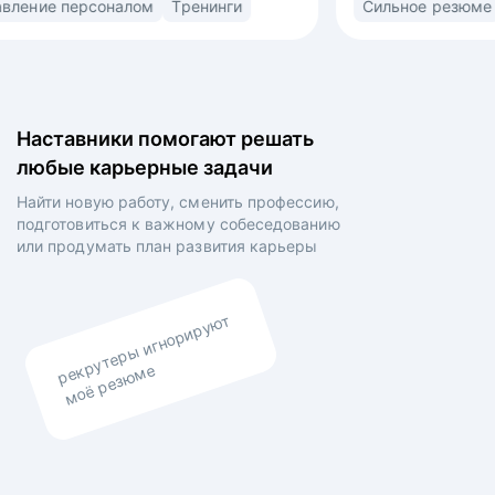
т
Управление персоналом
Тренинги
ая
(market/product fit) в найме. Знаю ожидания
рекрутеров, нанимающих менеджеров
ленных
и владельцев компаний. • Выстраиваю
сторителлинг в резюме и самопрезентации для
а рынок
раскрытия вашей профессиональной личности •
Наставники помогают решать
 •
Выравниваю ваши личные цели и планы
любые карьерные задачи
ты,
работодателя.
вления
Найти новую работу, сменить профессию,
ения
подготовиться к важному собеседованию
итогам
или продумать план
развития карьеры
зчиков
рекрутеры игнорируют
моё резюме