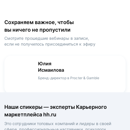
Сохраняем важное, чтобы
вы ничего не пропустили
Смотрите прошедшие вебинары в записи,
если не получилось присоединиться к эфиру
Игорь
Даниил
Юлия
Мария
Денис
Зуриев
Харламов
Исмаилова
Оборина
Мерзлов
Руководитель ИТ-проектов, международный
Head Product Manager в Ozon / ex-Huawei,
Бренд-директор в Procter & Gamble
Менеджер продукта в hh.ru
Креативный директор в XReady Lab, ex-КРОК
аэропорт Шереметьево, ex-Лукойл
Playrix
Наши спикеры — эксперты Карьерного
маркетплейса hh.ru
Это сотрудники топовых компаний и лидеры в своей
сфере, профессиональные наставники, психологи,