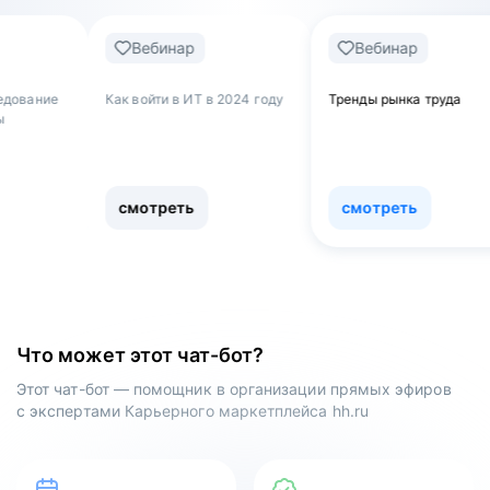
Вебинар
Вебинар
Ве
Как войти в ИТ в 2024 году
Тренды рынка труда
Обнуля
как ув
работы
сферу
смотреть
смотреть
смо
Что может этот чат-бот?
Этот чат-бот — помощник в организации прямых эфиров
с экспертами Карьерного маркетплейса hh.ru