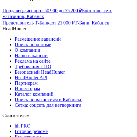
Продавец-кассир
от
50 900
до
55 200
₽
Бристоль, сеть
магазинов, Кабанск
Представитель Т-Банка
от
21 000
₽
Т-Банк, Кабанск
HeadHunter
Размещение вакансий
Поиск по резюме
О компании
Наши вакансии
Реклама на сайте
Требования к ПО
Безопасный HeadHunter
HeadHunter API
Партнерам
Инвесторам
Каталог компаний
Поиск по вакансиям в Кабанске
Сетка: соцсеть для нетворкинга
Соискателям
hh PRO
Готовое резюме
Все сервисы