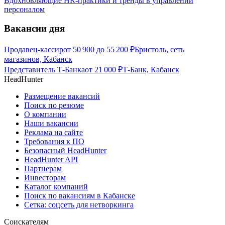
Вдохновляющие HR-практики и тренды в управлении
персоналом
Вакансии дня
Продавец-кассир
от
50 900
до
55 200
₽
Бристоль, сеть
магазинов, Кабанск
Представитель Т-Банка
от
21 000
₽
Т-Банк, Кабанск
HeadHunter
Размещение вакансий
Поиск по резюме
О компании
Наши вакансии
Реклама на сайте
Требования к ПО
Безопасный HeadHunter
HeadHunter API
Партнерам
Инвесторам
Каталог компаний
Поиск по вакансиям в Кабанске
Сетка: соцсеть для нетворкинга
Соискателям