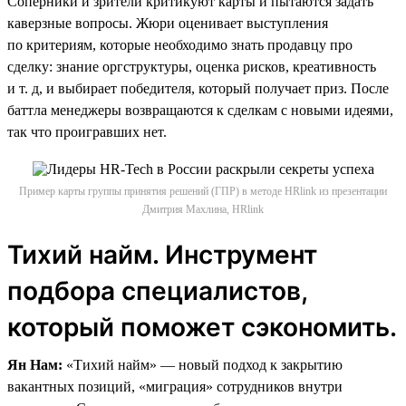
Соперники и зрители критикуют карты и пытаются задать
каверзные вопросы. Жюри оценивает выступления
по критериям, которые необходимо знать продавцу про
сделку: знание оргструктуры, оценка рисков, креативность
и т. д, и выбирает победителя, который получает приз. После
баттла менеджеры возвращаются к сделкам с новыми идеями,
так что проигравших нет.
Пример карты группы принятия решений (ГПР) в методе HRlink из презентации
Дмитрия Махлина, HRlink
Тихий найм. Инструмент
подбора специалистов,
который поможет сэкономить.
Ян Нам:
«Тихий найм» — новый подход к закрытию
вакантных позиций, «миграция» сотрудников внутри