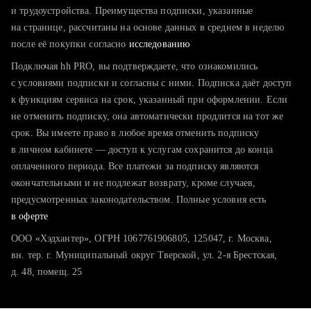
тратите много времени на поиск и вручную поднимаете
и трудоустройства. Преимущества подписки, указанные
резюме
на странице, рассчитаны на основе данных в среднем в неделю
после её покупки согласно
хотите сравнить себя с конкурентами и оценить шансы
исследованию
Подключая hh PRO, вы подтверждаете, что ознакомились
с условиями подписки и согласны с ними. Подписка даёт доступ
к функциям сервиса на срок, указанный при оформлении. Если
не отменить подписку, она автоматически продлится на тот же
срок. Вы имеете право в любое время отменить подписку
в личном кабинете — доступ к услугам сохранится до конца
оплаченного периода. Все платежи за подписку являются
окончательными и не подлежат возврату, кроме случаев,
предусмотренных законодательством. Полные условия есть
в оферте
ООО «Хэдхантер», ОГРН 1067761906805, 125047, г. Москва,
вн. тер. г. Муниципальный округ Тверской, ул. 2-я Брестская,
д. 48, помещ. 25